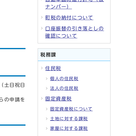
ナンバー）
町税の納付について
口座振替の引き落としの
確認について
税務課
住民税
個人の住民税
（土日祝日
法人の住民税
固定資産税
らの申請を
固定資産税について
土地に対する課税
家屋に対する課税