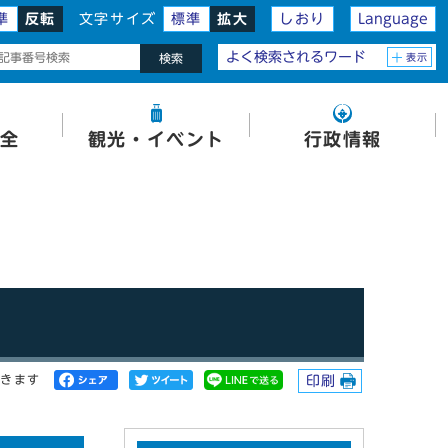
準
反転
文字サイズ
標準
拡大
しおり
Language
よく検索されるワード
表示
検索
全
観光・イベント
行政情報
開きます
印刷