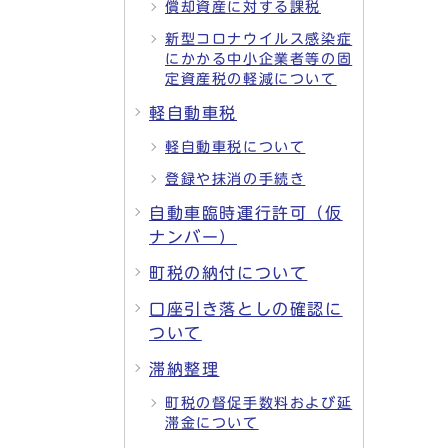
償却資産に対する課税
新型コロナウイルス感染症
にかかる中小企業者等の固
定資産税の軽減について
軽自動車税
軽自動車税について
登録や抹消の手続き
自動車臨時運行許可（仮
ナンバー）
町税の納付について
口座引き落としの確認に
ついて
滞納整理
町税の督促手数料および延
滞金について