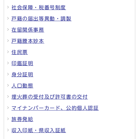
社会保障・税番号制度
戸籍の届出等異動・調製
在留関係事務
戸籍謄本妙本
住民票
印鑑証明
身分証明
人口動態
埋火葬の受付及び許可書の交付
マイナンバーカード、公的個人認証
旅券発給
収入印紙・県収入証紙