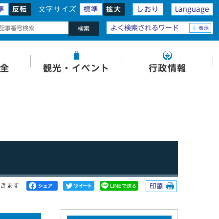
準
反転
文字サイズ
標準
拡大
しおり
Language
よく検索されるワード
表示
検索
全
観光・イベント
行政情報
開きます
印刷