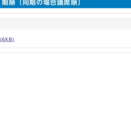
期順（同期の場合議席順〕
6KB)