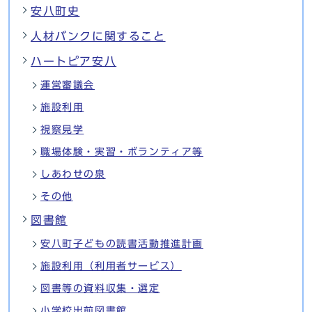
安八町史
人材バンクに関すること
ハートピア安八
運営審議会
施設利用
視察見学
職場体験・実習・ボランティア等
しあわせの泉
その他
図書館
安八町子どもの読書活動推進計画
施設利用（利用者サービス）
図書等の資料収集・選定
小学校出前図書館