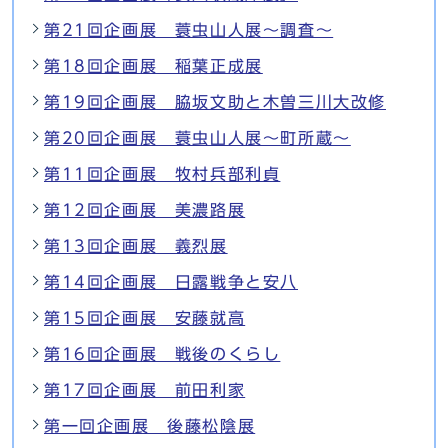
第21回企画展 蓑虫山人展～調査～
第18回企画展 稲葉正成展
第19回企画展 脇坂文助と木曽三川大改修
第20回企画展 蓑虫山人展～町所蔵～
第11回企画展 牧村兵部利貞
第12回企画展 美濃路展
第13回企画展 義烈展
第14回企画展 日露戦争と安八
第15回企画展 安藤就高
第16回企画展 戦後のくらし
第17回企画展 前田利家
第一回企画展 後藤松陰展