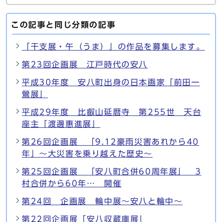
この記事と同じ分類の記事
「干支展・午（うま）」の作品を募集します。
第23回企画展 江戸時代の安八
平成30年度 安八町出身の日本画家「前田一
鶯展」
平成29年度 比叡山延暦寺 第255世 天台
座主「渡邊惠進展」
第26回企画展 「9.12豪雨災害あれから40
年」～大災害を乗り越えた歴史～
第25回企画展 「安八町合併60周年展」 3
村合併から60年… 開催
第24回 企画展 輪中展～安八と輪中～
第22回企画展「安八収蔵庫展」