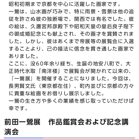
昭和初期まで京都を中心に活躍した画家です。
一鶯は、山水画が巧みで、特に雨景・雪景は他の追
従を許さぬ彼の独断場で、関西では有名でした。彼
の絵は、久邇宮邦彦殿下や昭和天皇の皇后良子陛下
の御成婚記念にも献上され、その画才を賞賛されま
した。しかし、彼はあくまで帝展等の展覧会に入選
することより、己の描法に信念を貫き通した画家で
ありました。
ここに、没60年余り経ち、生誕の地安八町で、大
正時代氷取「南洋楼」で展覧会が開かれて以来の、
『一鶯展』を開催することになりました。今回は、
長男賢文氏（東京都在住）、町内並びに京都の方々
に貴重な絵画をお借りし展示しました。
一鶯の生き方や多くの業績を感じ取っていただけば
幸です。
前田一鶯展 作品鑑賞会および記念講
演会