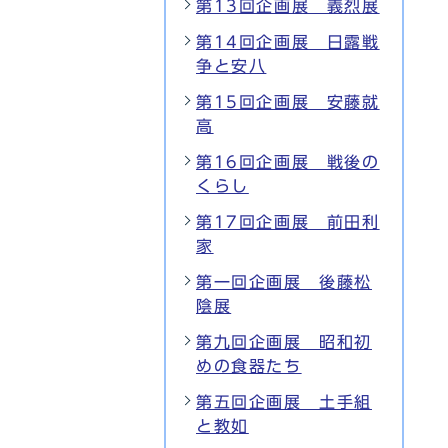
第13回企画展 義烈展
第14回企画展 日露戦
争と安八
第15回企画展 安藤就
高
第16回企画展 戦後の
くらし
第17回企画展 前田利
家
第一回企画展 後藤松
陰展
第九回企画展 昭和初
めの食器たち
第五回企画展 土手組
と教如