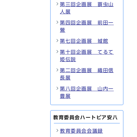
第三回企画展 蓑虫山
人展
第四回企画展 前田一
鶯
第七回企画展 城館
第十回企画展 てるて
姫伝説
第二回企画展 織田信
長展
第八回企画展 山内一
豊展
教育委員会ハートピア安八
教育委員会会議録