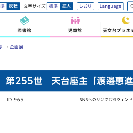
反転
拡大
文字サイズ
標準
標準
しおり
Language
図書館
児童館
天文台プラネ
等
企画展
 第255世 天台座主「渡邊惠
]
ID:965
SNSへのリンクは別ウィン