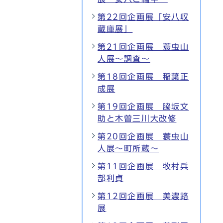
第22回企画展「安八収
蔵庫展」
第21回企画展 蓑虫山
人展～調査～
第18回企画展 稲葉正
成展
第19回企画展 脇坂文
助と木曽三川大改修
第20回企画展 蓑虫山
人展～町所蔵～
第11回企画展 牧村兵
部利貞
第12回企画展 美濃路
展