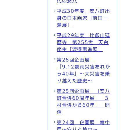
代の安八
平成30年度 安八町出
身の日本画家「前田一
鶯展」
平成29年度 比叡山延
暦寺 第255世 天台
座主「渡邊惠進展」
第26回企画展
「9.12豪雨災害あれか
ら40年」～大災害を乗
り越えた歴史～
第25回企画展 「安八
町合併60周年展」 3
村合併から60年… 開
催
第24回 企画展 輪中
展～安八と輪中～