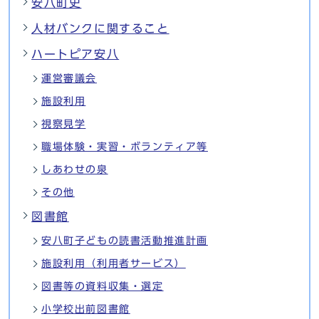
安八町史
人材バンクに関すること
ハートピア安八
運営審議会
施設利用
視察見学
職場体験・実習・ボランティア等
しあわせの泉
その他
図書館
安八町子どもの読書活動推進計画
施設利用（利用者サービス）
図書等の資料収集・選定
小学校出前図書館