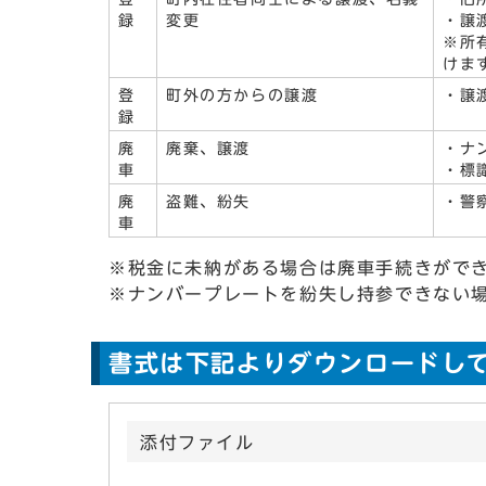
録
変更
・譲
※所
けま
登
町外の方からの譲渡
・譲
録
廃
廃棄、譲渡
・ナ
車
・標
廃
盗難、紛失
・警
車
※税金に未納がある場合は廃車手続きがで
※ナンバープレートを紛失し持参できない
書式は下記よりダウンロードし
添付ファイル