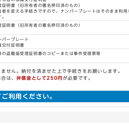
渡証明書（旧所有者の署名押印済のもの）
有者を変える手続きですので、ナンバープレートはそのまま利用
す。
渡証明書（旧所有者の署名押印済のもの）
ンバープレート
識交付証明書
察の盗難届受理証明書のコピーまたは事件受理票等
きません。納付を済ませた上で手続きをお願いします。
場合は、
弁償金として250円
が必要です。
てご利用ください。