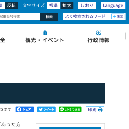
準
反転
文字サイズ
標準
拡大
しおり
Language
よく検索されるワード
表示
検索
全
観光・イベント
行政情報
開きます
印刷
があった方