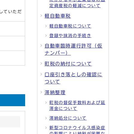
定資産税の軽減について
していただ
軽自動車税
軽自動車税について
登録や抹消の手続き
自動車臨時運行許可（仮
ナンバー）
町税の納付について
口座引き落としの確認に
ついて
滞納整理
町税の督促手数料および延
滞金について
滞納処分について
新型コロナウイルス感染症
の影響により納税が困難な