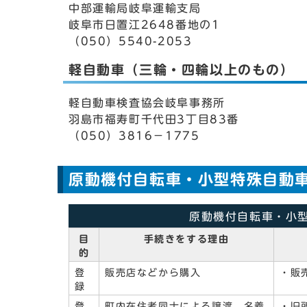
中部運輸局岐阜運輸支局
岐阜市日置江2648番地の1
（050）5540-2053
軽自動車（三輪・四輪以上のもの）
軽自動車検査協会岐阜事務所
羽島市福寿町千代田3丁目83番
（050）3816－1775
原動機付自転車・小型特殊自動
原動機付自転車・小
目
手続きをする理由
的
登
販売店などから購入
・販
録
登
町内在住者同士による譲渡、名義
・旧