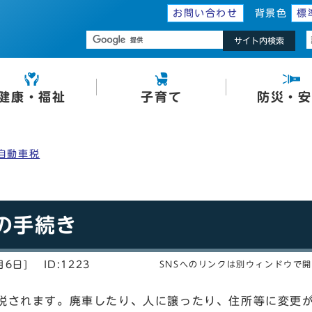
お問い合わせ
背景色
標
サイト内検索
健康・福祉
子育て
防災・安
自動車税
の手続き
月6日]
ID:1223
SNSへのリンクは別ウィンドウで
税されます。廃車したり、人に譲ったり、住所等に変更