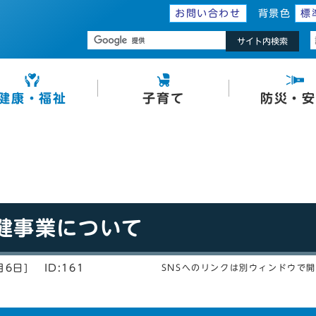
お問い合わせ
背景色
標
サイト内検索
健康・福祉
子育て
防災・安
健事業について
月6日]
ID:161
SNSへのリンクは別ウィンドウで