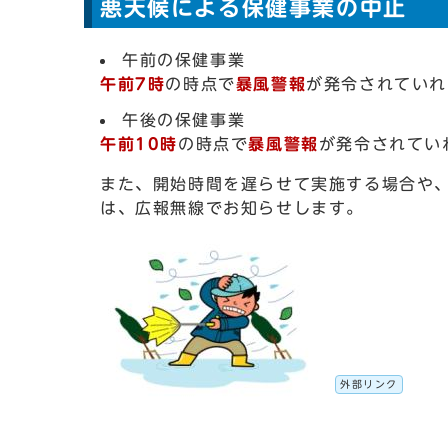
悪天候による保健事業の中止
午前の保健事業
午前7時
の時点で
暴風警報
が発令されていれ
午後の保健事業
午前10時
の時点で
暴風警報
が発令されてい
また、開始時間を遅らせて実施する場合や
は、広報無線でお知らせします。
外部リンク