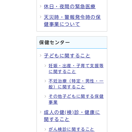
休日・夜間の緊急医療
天災時・警報発令時の保
健事業について
保健センター
子どもに関すること
妊娠・出産・子育て支援等
に関すること
不妊治療（特定・男性・一
般）に関すること
その他子どもに関する保健
事業
成人の健(検)診・健康に
関すること
がん検診に関すること