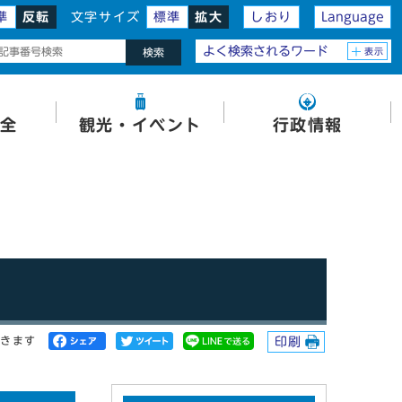
準
反転
文字サイズ
標準
拡大
しおり
Language
よく検索されるワード
表示
検索
全
観光・イベント
行政情報
開きます
印刷