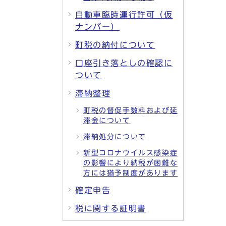
自動車臨時運行許可（仮
ナンバー）
町税の納付について
口座引き落としの確認に
ついて
滞納整理
町税の督促手数料および延
滞金について
滞納処分について
新型コロナウイルス感染症
の影響により納税が困難な
方には猶予制度があります
確定申告
税に関する証明書