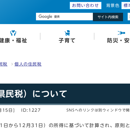
お問い合わせ
背景色
標
サイト内検索
健康・福祉
子育て
防災・安
民税
個人の住民税
県民税）について
月15日]
ID:1227
SNSへのリンクは別ウィンドウで
1日から12月31日）の所得に基づいて計算され、原則