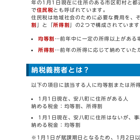
年の1月1日現在に住所のある市区町村と都
で
住民税
とも呼ばれています。
住民税は地域社会のために必要な費用を、
割
」と「
所得割
」の2つで構成されています
均等割
…前年中に一定の所得以上がある
所得割
…前年の所得に応じて納めていた
納税義務者とは？
以下の項目に該当する人に均等割または所
1月1日現在、安八町に住所がある人
納める税金：均等割、所得割
1月1日現在、安八町に住所はないが、
納める税金：均等割
※1月1日が賦課期日となるため、1月2日