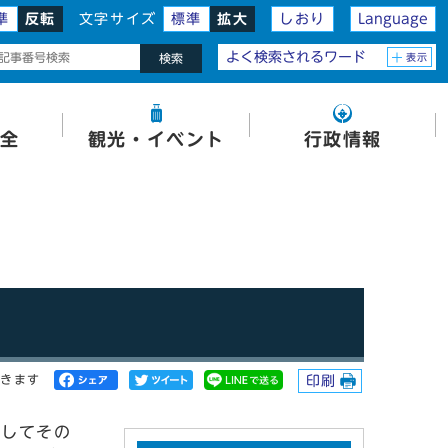
準
反転
文字サイズ
標準
拡大
しおり
Language
よく検索されるワード
表示
検索
全
観光・イベント
行政情報
開きます
印刷
としてその