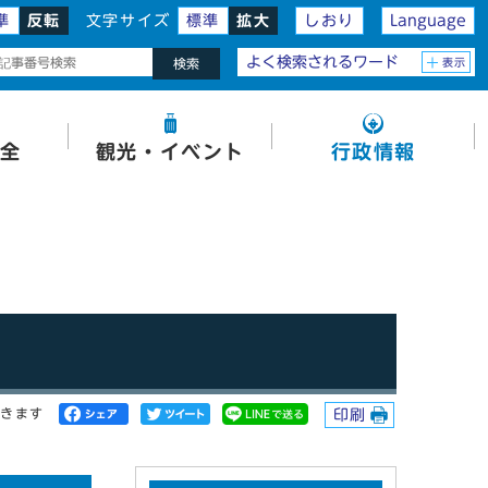
準
反転
文字サイズ
標準
拡大
しおり
Language
よく検索されるワード
表示
検索
全
観光・イベント
行政情報
開きます
印刷