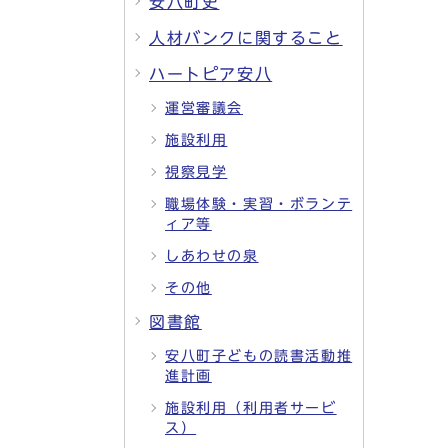
安八町史
人材バンクに関すること
ハートピア安八
運営審議会
施設利用
視察見学
職場体験・実習・ボランテ
ィア等
しあわせの泉
その他
図書館
安八町子どもの読書活動推
進計画
施設利用（利用者サービ
ス）