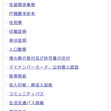
在留関係事務
戸籍謄本妙本
住民票
印鑑証明
身分証明
人口動態
埋火葬の受付及び許可書の交付
マイナンバーカード、公的個人認証
旅券発給
収入印紙・県収入証紙
コミュニティバス
生活交通バス路線