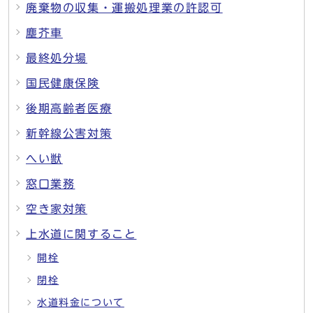
廃棄物の収集・運搬処理業の許認可
塵芥車
最終処分場
国民健康保険
後期高齢者医療
新幹線公害対策
へい獣
窓口業務
空き家対策
上水道に関すること
開栓
閉栓
水道料金について