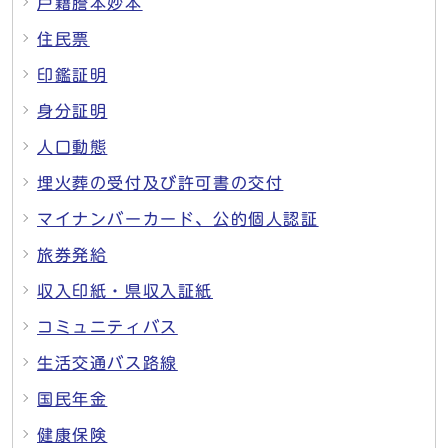
戸籍謄本妙本
住民票
印鑑証明
身分証明
人口動態
埋火葬の受付及び許可書の交付
マイナンバーカード、公的個人認証
旅券発給
収入印紙・県収入証紙
コミュニティバス
生活交通バス路線
国民年金
健康保険