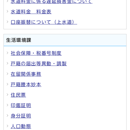
水道料金に係る遅延損害金について
水道料金 料金表
口座振替について（上水道）
生活環境課
社会保障・税番号制度
戸籍の届出等異動・調製
在留関係事務
戸籍謄本妙本
住民票
印鑑証明
身分証明
人口動態