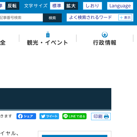
準
反転
文字サイズ
標準
拡大
しおり
Language
よく検索されるワード
表示
検索
全
観光・イベント
行政情報
開きます
印刷
ダイヤル、