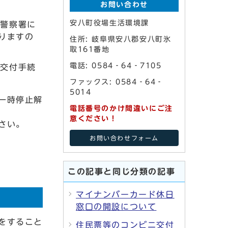
お問い合わせ
安八町役場生活環境課
は警察署に
りますの
住所: 岐阜県安八郡安八町氷
取161番地
電話: 0584‐64‐7105
再交付手続
ファックス: 0584‐64‐
5014
一時停止解
電話番号のかけ間違いにご注
意ください！
さい。
お問い合わせフォーム
この記事と同じ分類の記事
マイナンバーカード休日
窓口の開設について
をすること
住民票等のコンビニ交付