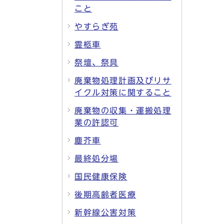
こと
やすらぎ苑
霊柩車
祭壇、祭具
廃棄物処理計画及びリサ
イクル対策に関すること
廃棄物の収集・運搬処理
業の許認可
塵芥車
最終処分場
国民健康保険
後期高齢者医療
新幹線公害対策