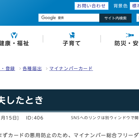
お問い合わせ
背景色
標
サイト内検索
健康・福祉
子育て
防災・安
明・登録
各種届出
マイナンバーカード
失したとき
2月15日]
ID:406
SNSへのリンクは別ウィンドウで
まずカードの悪用防止のため、マイナンバー総合フリー