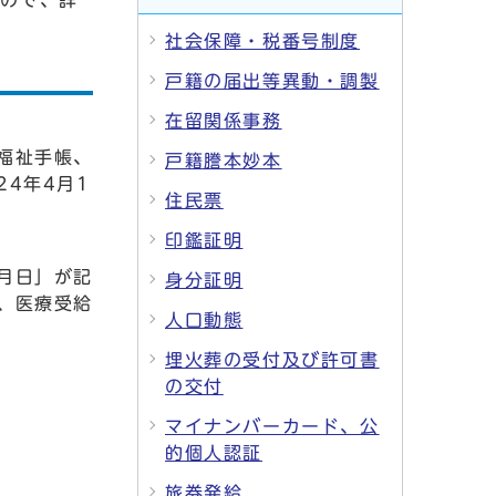
すので、詳
社会保障・税番号制度
戸籍の届出等異動・調製
在留関係事務
福祉手帳、
戸籍謄本妙本
4年4月1
住民票
印鑑証明
月日」が記
身分証明
、医療受給
人口動態
埋火葬の受付及び許可書
の交付
マイナンバーカード、公
的個人認証
旅券発給