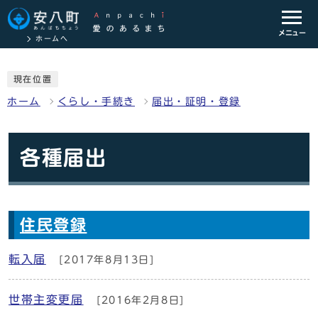
メニュー
ホームへ
現在位置
ホーム
くらし・手続き
届出・証明・登録
各種届出
住民登録
転入届
[2017年8月13日]
世帯主変更届
[2016年2月8日]