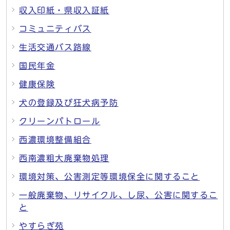
収入印紙・県収入証紙
コミュニティバス
生活交通バス路線
国民年金
健康保険
犬の登録及び狂犬病予防
クリーンパトロール
西濃環境整備組合
西南濃粗大廃棄物処理
環境対策、公害測定等環境保全に関すること
一般廃棄物、リサイクル、し尿、公害に関するこ
と
やすらぎ苑