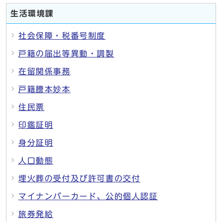
生活環境課
社会保障・税番号制度
戸籍の届出等異動・調製
在留関係事務
戸籍謄本妙本
住民票
印鑑証明
身分証明
人口動態
埋火葬の受付及び許可書の交付
マイナンバーカード、公的個人認証
旅券発給