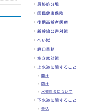
最終処分場
国民健康保険
後期高齢者医療
新幹線公害対策
へい獣
窓口業務
空き家対策
上水道に関すること
開栓
閉栓
水道料金について
下水道に関すること
申込