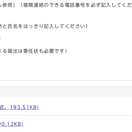
ル参照）（昼間連絡のできる電話番号を必ず記入してく
所と氏名をはっきり記入してください）
い
よる届出は委任状も必要です）
、193.51KB)
.12KB)