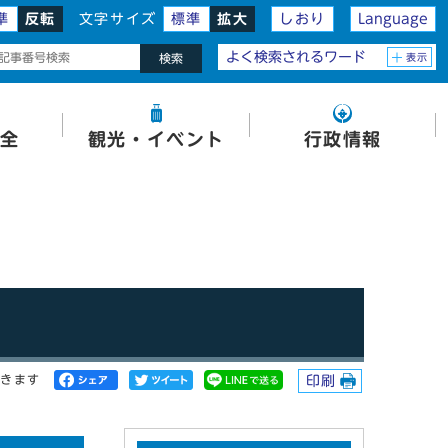
準
反転
文字サイズ
標準
拡大
しおり
Language
よく検索されるワード
表示
検索
全
観光・イベント
行政情報
開きます
印刷