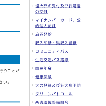
埋火葬の受付及び許可書
の交付
マイナンバーカード、公
的個人認証
旅券発給
収入印紙・県収入証紙
コミュニティバス
生活交通バス路線
国民年金
行うことが
健康保険
さい。
犬の登録及び狂犬病予防
クリーンパトロール
西濃環境整備組合