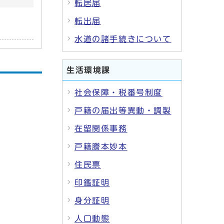
転居届
転出届
水道の諸手続きについて
生活環境課
社会保障・税番号制度
戸籍の届出等異動・調製
在留関係事務
戸籍謄本妙本
住民票
印鑑証明
身分証明
人口動態