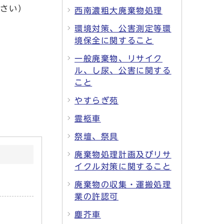
ださい）
西南濃粗大廃棄物処理
環境対策、公害測定等環
境保全に関すること
一般廃棄物、リサイク
ル、し尿、公害に関する
こと
やすらぎ苑
霊柩車
祭壇、祭具
廃棄物処理計画及びリサ
イクル対策に関すること
廃棄物の収集・運搬処理
業の許認可
塵芥車