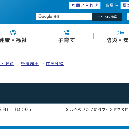
お問い合わせ
背景色
標
サイト内検索
健康・福祉
子育て
防災・安
明・登録
各種届出
住民登録
2日]
ID:505
SNSへのリンクは別ウィンドウで