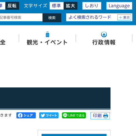
準
反転
文字サイズ
標準
拡大
しおり
Language
よく検索されるワード
表示
検索
全
観光・イベント
行政情報
開きます
印刷