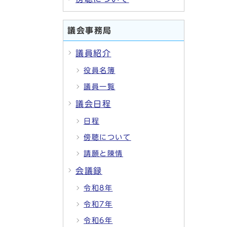
議会事務局
議員紹介
役員名簿
議員一覧
議会日程
日程
傍聴について
請願と陳情
会議録
令和8年
令和7年
令和6年