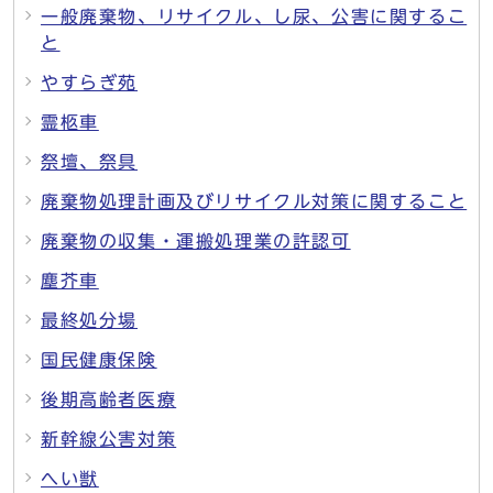
一般廃棄物、リサイクル、し尿、公害に関するこ
と
やすらぎ苑
霊柩車
祭壇、祭具
廃棄物処理計画及びリサイクル対策に関すること
廃棄物の収集・運搬処理業の許認可
塵芥車
最終処分場
国民健康保険
後期高齢者医療
新幹線公害対策
へい獣