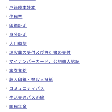
戸籍謄本妙本
住民票
印鑑証明
身分証明
人口動態
埋火葬の受付及び許可書の交付
マイナンバーカード、公的個人認証
旅券発給
収入印紙・県収入証紙
コミュニティバス
生活交通バス路線
国民年金