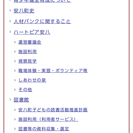
青少年健全育成について
安八町史
人材バンクに関すること
ハートピア安八
運営審議会
施設利用
視察見学
職場体験・実習・ボランティア等
しあわせの泉
その他
図書館
安八町子どもの読書活動推進計画
施設利用（利用者サービス）
図書等の資料収集・選定