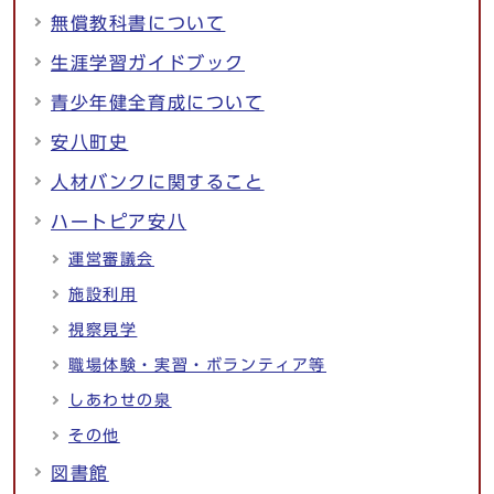
無償教科書について
生涯学習ガイドブック
青少年健全育成について
安八町史
人材バンクに関すること
ハートピア安八
運営審議会
施設利用
視察見学
職場体験・実習・ボランティア等
しあわせの泉
その他
図書館