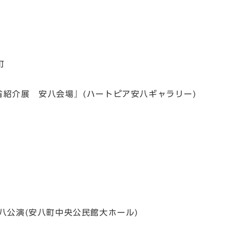
町
省紹介展 安八会場』(ハートピア安八ギャラリー)
八公演(安八町中央公民館大ホール)