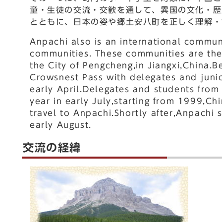
童・生徒の交流・交歓を通して、異国の文化・歴
とともに、日本の姿や郷土安八町を正しく理解・
Anpachi also is an international commun
communities. These communities are the
the City of Pengcheng,in Jiangxi,China.
Crowsnest Pass with delegates and junio
early April.Delegates and students from 
year in early July,starting from 1999,C
travel to Anpachi.Shortly after,Anpachi 
early August.
交流の経緯