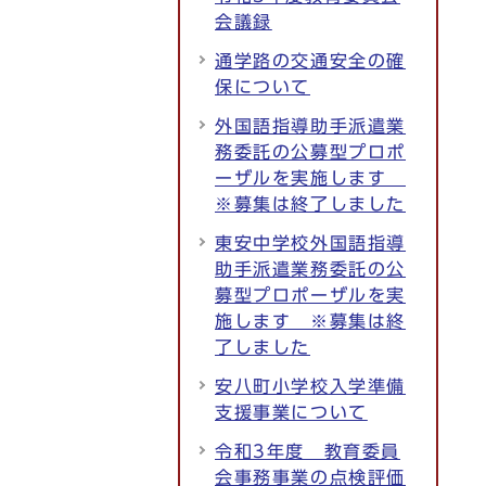
会議録
通学路の交通安全の確
保について
外国語指導助手派遣業
務委託の公募型プロポ
ーザルを実施します
※募集は終了しました
東安中学校外国語指導
助手派遣業務委託の公
募型プロポーザルを実
施します ※募集は終
了しました
安八町小学校入学準備
支援事業について
令和3年度 教育委員
会事務事業の点検評価