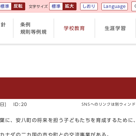
反転
拡大
しおり
Language
標準
標準
文字サイズ
方針
条例
学校教育
生涯学習
て
規則等例規
日]
ID:20
SNSへのリンクは別ウィン
葉に、安八町の将来を担う子どもたちを育成するために
カナダの二カ国の市や町との交流事業がある。