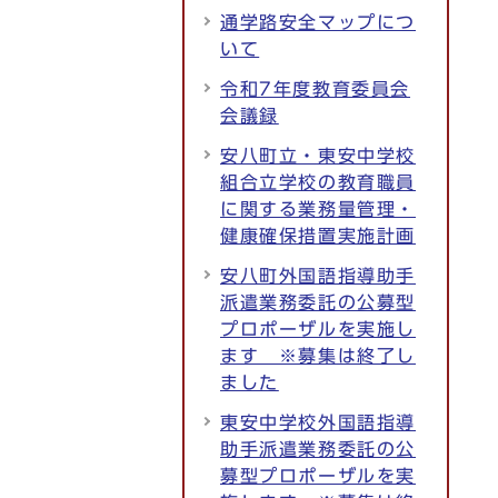
通学路安全マップにつ
いて
令和7年度教育委員会
会議録
安八町立・東安中学校
組合立学校の教育職員
に関する業務量管理・
健康確保措置実施計画
安八町外国語指導助手
派遣業務委託の公募型
プロポーザルを実施し
ます ※募集は終了し
ました
東安中学校外国語指導
助手派遣業務委託の公
募型プロポーザルを実