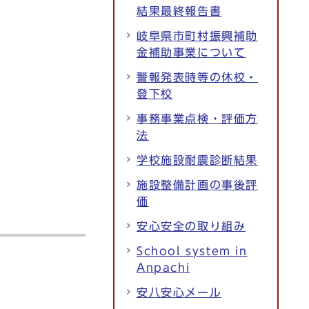
結果最終報告書
岐阜県市町村振興補助
金補助事業について
警報発表時等の休校・
登下校
事務事業点検・評価方
法
学校施設耐震診断結果
施設整備計画の事後評
価
安心安全の取り組み
School system in
Anpachi
安八安心メール