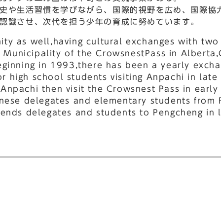
史や生活習慣を学びながら、国際的視野を広め、国際協
認識させ、次代を担う少年の育成に努めています。
ity as well,having cultural exchanges with two
 Municipality of the CrowsnestPass in Alberta
Beginning in 1993,there has been a yearly exch
r high school students visiting Anpachi in late
Anpachi then visit the Crowsnest Pass in early
hinese delegates and elementary students from
sends delegates and students to Pengcheng in l