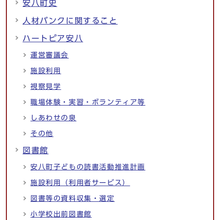
安八町史
人材バンクに関すること
ハートピア安八
運営審議会
施設利用
視察見学
職場体験・実習・ボランティア等
しあわせの泉
その他
図書館
安八町子どもの読書活動推進計画
施設利用（利用者サービス）
図書等の資料収集・選定
小学校出前図書館