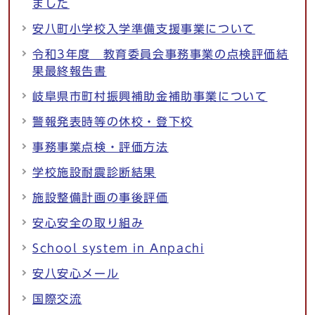
ました
安八町小学校入学準備支援事業について
令和3年度 教育委員会事務事業の点検評価結
果最終報告書
岐阜県市町村振興補助金補助事業について
警報発表時等の休校・登下校
事務事業点検・評価方法
学校施設耐震診断結果
施設整備計画の事後評価
安心安全の取り組み
School system in Anpachi
安八安心メール
国際交流