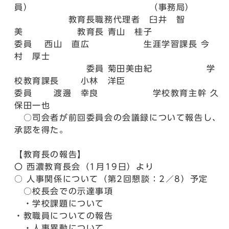
員） （事務局）
教育長職務代理者 臼井 智
美 教育長 青山 桂子
委員 西山 直広 生涯学習課長 今
村 厚士
委員 菊田美由紀 学
校教育課長 小林 洋臣
委員 渡邊 幸良 学校教育主幹 久
保田一也
○司会者が前回委員会の会議録について報告し、
承認を得た。
【教育長の報告】
〇 西濃教育長会（1月19日）より
○ 人事関係について（第2回懇談：2／8）予定
○校長会での示達事項
・学校課題について
・教職員についての報告
・人事異動について