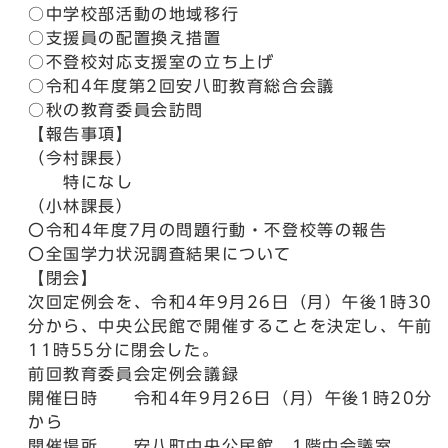
○中学校部活動の地域移行
○支援員の配置換え措置
○不登校対応支援室の立ち上げ
○令和4年度第2回安八町教育総合会議
○秋の教育委員会訪問
【報告事項】
（今村課長）
特になし
（小林課長）
〇令和4年度7月の問題行動・不登校等の報告
〇全国学力状況調査結果について
【閉会】
次回定例会を、令和4年9月26日（月）午後1時30
分から、中央公民館で開催することを決定し、午前
11時55分に閉会した。
前回教育委員会定例会議録
開催日時 令和4年9月26日（月）午後1時20分
から
開催場所 安八町中央公民館 1階中会議室