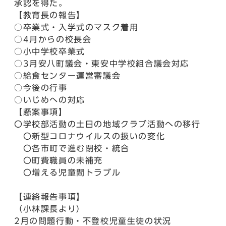
承認を得た。
【教育長の報告】
○卒業式・入学式のマスク着用
○4月からの校長会
○小中学校卒業式
○3月安八町議会・東安中学校組合議会対応
○給食センター運営審議会
○今後の行事
○いじめへの対応
【懸案事項】
〇学校部活動の土日の地域クラブ活動への移行
〇新型コロナウイルスの扱いの変化
〇各市町で進む閉校・統合
〇町費職員の未補充
〇増える児童間トラブル
【連絡報告事項】
（小林課長より）
2月の問題行動・不登校児童生徒の状況