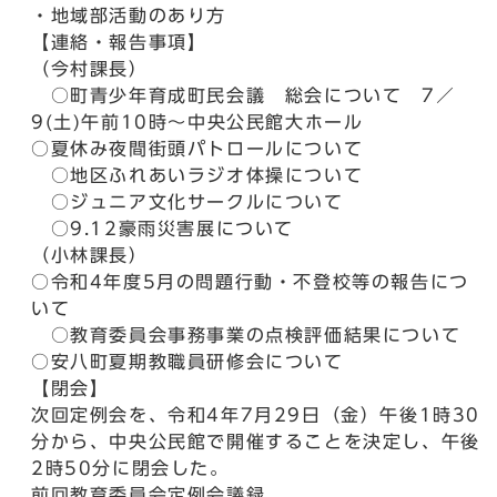
・地域部活動のあり方
【連絡・報告事項】
（今村課長）
○町青少年育成町民会議 総会について 7／
9(土)午前10時～中央公民館大ホール
○夏休み夜間街頭パトロールについて
○地区ふれあいラジオ体操について
○ジュニア文化サークルについて
○9.12豪雨災害展について
（小林課長）
○令和4年度5月の問題行動・不登校等の報告につ
いて
○教育委員会事務事業の点検評価結果について
○安八町夏期教職員研修会について
【閉会】
次回定例会を、令和4年7月29日（金）午後1時30
分から、中央公民館で開催することを決定し、午後
2時50分に閉会した。
前回教育委員会定例会議録