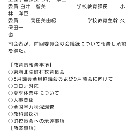
委員 臼井 智美 学校教育課長 小
林 洋臣
委員 菊田美由紀 学校教育主幹 久
保田一
司会者が、前回委員会の会議録について報告し承認
を得た。
【教育長報告事項】
○東海北陸町村教育長会
○8月議員全員協議会および9月議会に向けて
○コロナ対応
○夏季休業中について
○人事関係
○全国学力状況調査
○教科書採択
○町校長会への示達事項
【懸案事項】