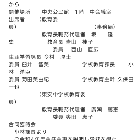
から
開催場所 中央公民館 1階 中会議室
出席者 （教育委
員） （事務局）
教育長職務代理者 坂 隆
史 教育長 青山 桂子
委員 西山 直広
生涯学習課長 今村 厚士
委員 臼井 智美 学校教育課長 小
林 洋臣
委員 菊田美由紀 学校教育主幹 久保田
一也
（東安中学校教育委
員）
教育長職務代理者 廣瀬 篤憲
委員 奥田 恵子
合同臨時会
小林課長より
〇令和4年度主任主事を説明し承認を得た。