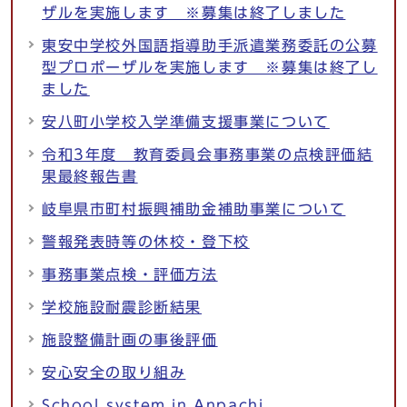
ザルを実施します ※募集は終了しました
東安中学校外国語指導助手派遣業務委託の公募
型プロポーザルを実施します ※募集は終了し
ました
安八町小学校入学準備支援事業について
令和3年度 教育委員会事務事業の点検評価結
果最終報告書
岐阜県市町村振興補助金補助事業について
警報発表時等の休校・登下校
事務事業点検・評価方法
学校施設耐震診断結果
施設整備計画の事後評価
安心安全の取り組み
School system in Anpachi