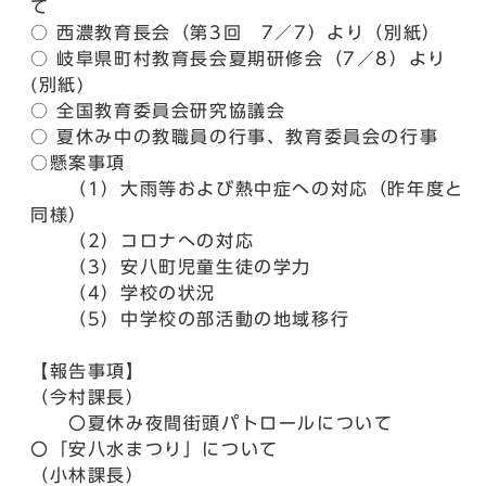
て
○ 西濃教育長会（第3回 7／7）より（別紙）
○ 岐阜県町村教育長会夏期研修会（7／8）より
(別紙)
○ 全国教育委員会研究協議会
○ 夏休み中の教職員の行事、教育委員会の行事
○懸案事項
（1）大雨等および熱中症への対応（昨年度と
同様）
（2）コロナへの対応
（3）安八町児童生徒の学力
（4）学校の状況
（5）中学校の部活動の地域移行
【報告事項】
（今村課長）
〇夏休み夜間街頭パトロールについて
〇「安八水まつり」について
（小林課長）