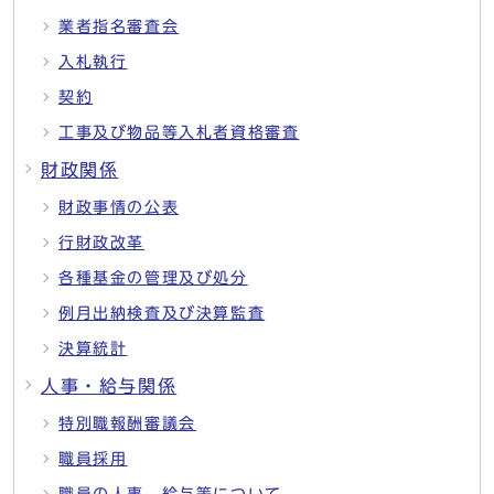
業者指名審査会
入札執行
契約
工事及び物品等入札者資格審査
財政関係
財政事情の公表
行財政改革
各種基金の管理及び処分
例月出納検査及び決算監査
決算統計
人事・給与関係
特別職報酬審議会
職員採用