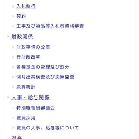
入札執行
契約
工事及び物品等入札者資格審査
財政関係
財政事情の公表
行財政改革
各種基金の管理及び処分
例月出納検査及び決算監査
決算統計
人事・給与関係
特別職報酬審議会
職員採用
職員の人事、給与等について
選挙