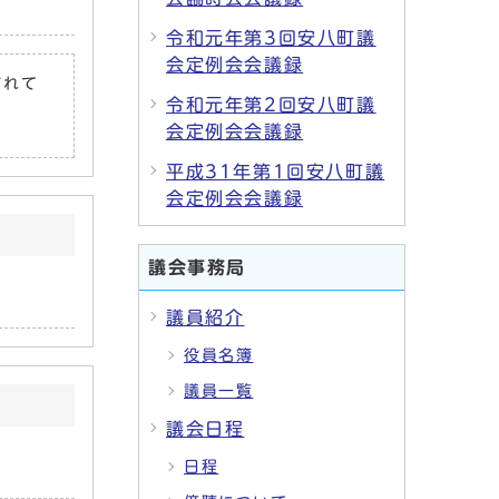
令和元年第3回安八町議
会定例会会議録
されて
令和元年第2回安八町議
会定例会会議録
平成31年第1回安八町議
会定例会会議録
議会事務局
議員紹介
役員名簿
議員一覧
議会日程
日程