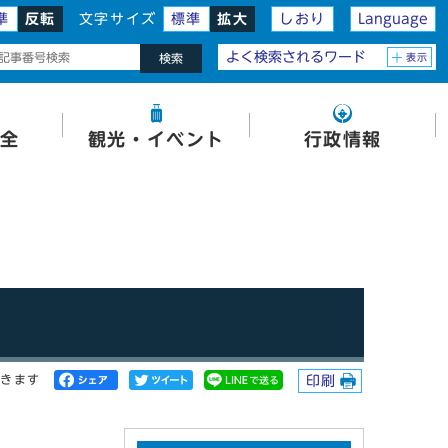
準
反転
文字サイズ
標準
拡大
しおり
Language
よく検索されるワード
表示
検索
全
観光・イベント
行政情報
開きます
印刷