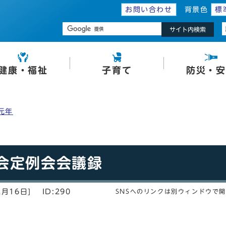
お問い合わせ
背景色
標
サイト内検索
健康・福祉
子育て
防災・安
元年
議会定例会会議録
2月16日]
ID:290
SNSへのリンクは別ウィンドウで