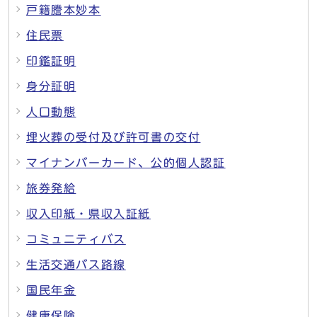
戸籍謄本妙本
住民票
印鑑証明
身分証明
人口動態
埋火葬の受付及び許可書の交付
マイナンバーカード、公的個人認証
旅券発給
収入印紙・県収入証紙
コミュニティバス
生活交通バス路線
国民年金
健康保険