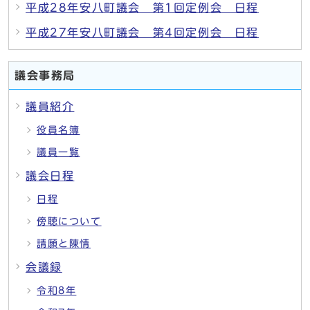
平成28年安八町議会 第1回定例会 日程
平成27年安八町議会 第4回定例会 日程
議会事務局
議員紹介
役員名簿
議員一覧
議会日程
日程
傍聴について
請願と陳情
会議録
令和8年