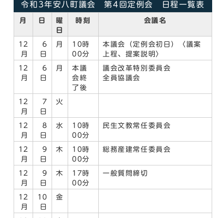
令和3年安八町議会 第4回定例会 日程一覧表
月
日
曜
時刻
会議名
日
12
6
月
10時
本議会（定例会初日）〈議案
月
日
00分
上程、提案説明〉
12
6
月
本議
議会改革特別委員会
月
日
会終
全員協議会
了後
12
7
火
月
日
12
8
水
10時
民生文教常任委員会
月
日
00分
12
9
木
10時
総務産建常任委員会
月
日
00分
12
9
木
17時
一般質問締切
月
日
00分
12
10
金
月
日