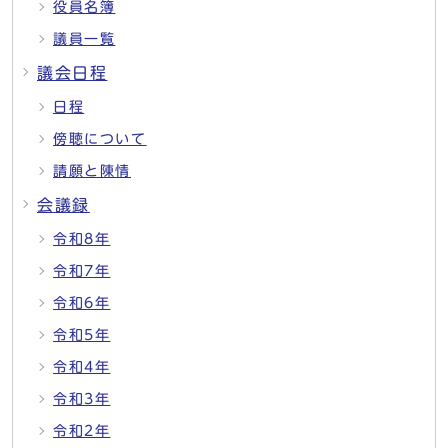
役員名簿
議員一覧
議会日程
日程
傍聴について
請願と陳情
会議録
令和8年
令和7年
令和6年
令和5年
令和4年
令和3年
令和2年