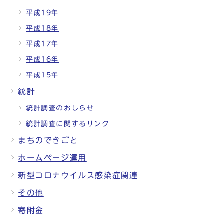
平成19年
平成18年
平成17年
平成16年
平成15年
統計
統計調査のおしらせ
統計調査に関するリンク
まちのできごと
ホームページ運用
新型コロナウイルス感染症関連
その他
寄附金