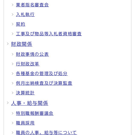
業者指名審査会
入札執行
契約
工事及び物品等入札者資格審査
財政関係
財政事情の公表
行財政改革
各種基金の管理及び処分
例月出納検査及び決算監査
決算統計
人事・給与関係
特別職報酬審議会
職員採用
職員の人事、給与等について