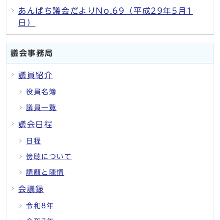
あんぱち議会だよりNo.69（平成29年5月1
日）
議会事務局
議員紹介
役員名簿
議員一覧
議会日程
日程
傍聴について
請願と陳情
会議録
令和8年