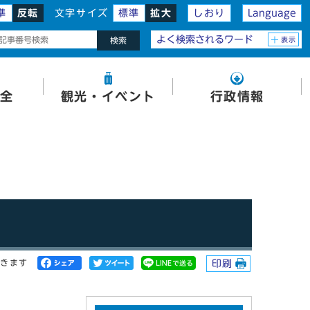
準
反転
文字サイズ
標準
拡大
しおり
Language
よく検索されるワード
表示
検索
全
観光・イベント
行政情報
開きます
印刷