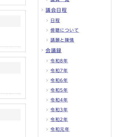
議会日程
日程
傍聴について
請願と陳情
会議録
令和8年
令和7年
令和6年
令和5年
令和4年
令和3年
令和2年
令和元年