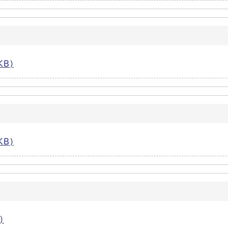
KB)
KB)
)