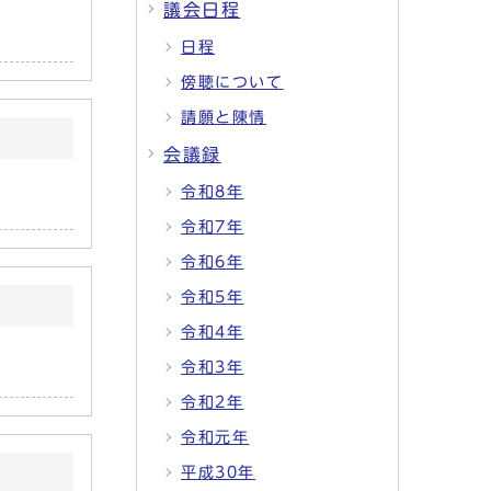
議会日程
日程
傍聴について
請願と陳情
会議録
令和8年
令和7年
令和6年
令和5年
令和4年
令和3年
令和2年
令和元年
平成30年