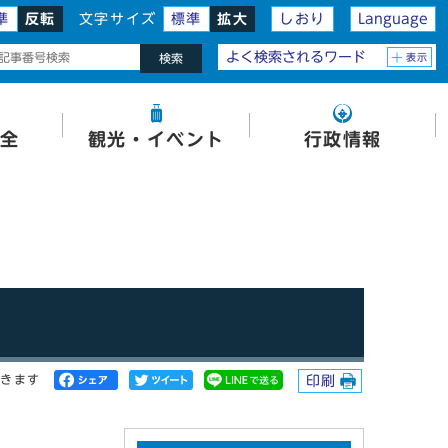
準
反転
文字サイズ
標準
拡大
しおり
Language
よく検索されるワード
表示
検索
全
観光・イベント
行政情報
開きます
印刷