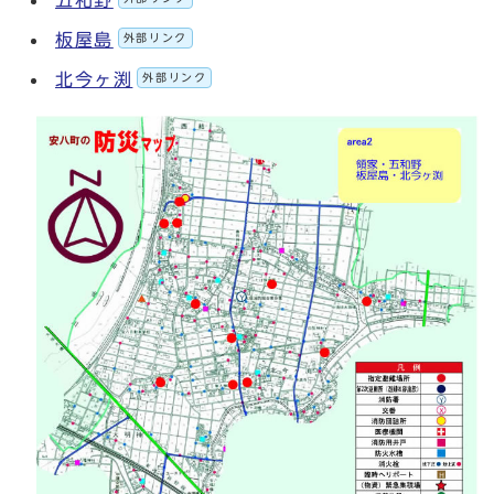
五和野
板屋島
外部リンク
北今ヶ渕
外部リンク