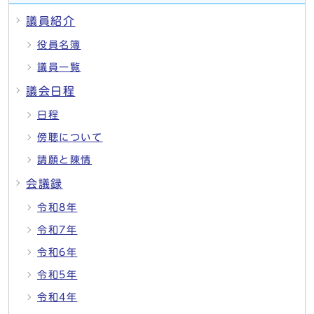
議員紹介
役員名簿
議員一覧
議会日程
日程
傍聴について
請願と陳情
会議録
令和8年
令和7年
令和6年
令和5年
令和4年