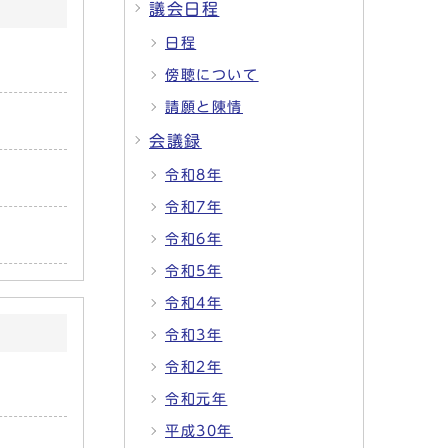
議会日程
日程
傍聴について
請願と陳情
会議録
令和8年
令和7年
令和6年
令和5年
令和4年
令和3年
令和2年
令和元年
平成30年