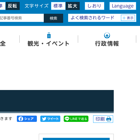
準
反転
文字サイズ
標準
拡大
しおり
Language
よく検索されるワード
表示
検索
全
観光・イベント
行政情報
開きます
印刷