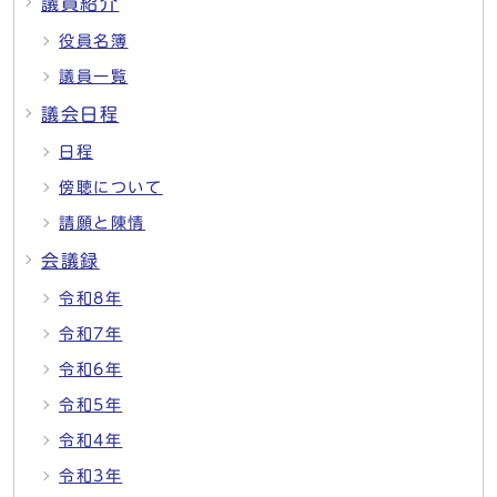
議員紹介
役員名簿
議員一覧
議会日程
日程
傍聴について
請願と陳情
会議録
令和8年
令和7年
令和6年
令和5年
令和4年
令和3年