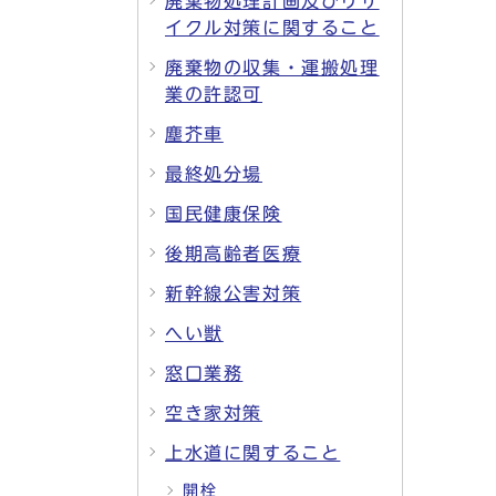
廃棄物処理計画及びリサ
イクル対策に関すること
廃棄物の収集・運搬処理
業の許認可
塵芥車
最終処分場
国民健康保険
後期高齢者医療
新幹線公害対策
へい獣
窓口業務
空き家対策
上水道に関すること
開栓