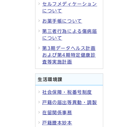
セルフメディケーション
について
お薬手帳について
第三者行為による傷病届
について
第3期データヘルス計画
および第4期特定健康診
査等実施計画
生活環境課
社会保障・税番号制度
戸籍の届出等異動・調製
在留関係事務
戸籍謄本妙本