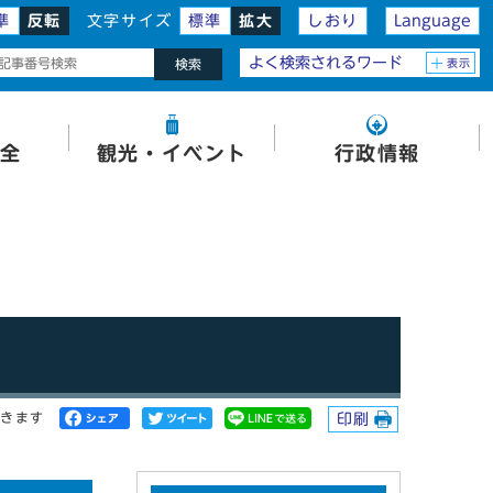
準
反転
文字サイズ
標準
拡大
しおり
Language
よく検索されるワード
表示
検索
全
観光・イベント
行政情報
開きます
印刷