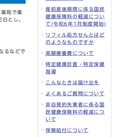
産前産後期間に係る国民
に薬局で薬
健康保険料の軽減につい
定日とし、
て(令和6年1月制度開始)
リフィル処方せんとはど
のようなものですか
なるなどで
高額療養費について
特定健康診査・特定保健
指導
こんなときは届け出を
よくあるご質問について
非自発的失業者に係る国
民健康保険料の軽減につ
いて
保険給付について