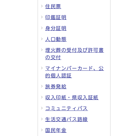
住民票
印鑑証明
身分証明
人口動態
埋火葬の受付及び許可書
の交付
マイナンバーカード、公
的個人認証
旅券発給
収入印紙・県収入証紙
コミュニティバス
生活交通バス路線
国民年金