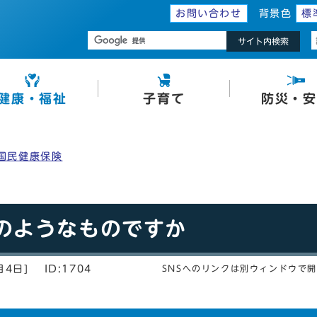
お問い合わせ
背景色
標
サイト内検索
健康・福祉
子育て
防災・安
国民健康保険
のようなものですか
月4日]
ID:1704
SNSへのリンクは別ウィンドウで