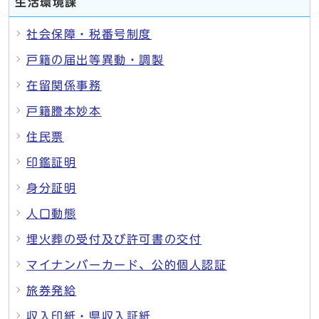
生活環境課
社会保障・税番号制度
戸籍の届出等異動・調製
在留関係事務
戸籍謄本妙本
住民票
印鑑証明
身分証明
人口動態
埋火葬の受付及び許可書の交付
マイナンバーカード、公的個人認証
旅券発給
収入印紙・県収入証紙