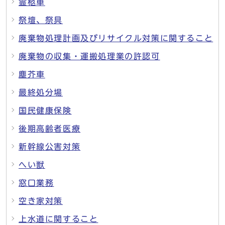
霊柩車
祭壇、祭具
廃棄物処理計画及びリサイクル対策に関すること
廃棄物の収集・運搬処理業の許認可
塵芥車
最終処分場
国民健康保険
後期高齢者医療
新幹線公害対策
へい獣
窓口業務
空き家対策
上水道に関すること