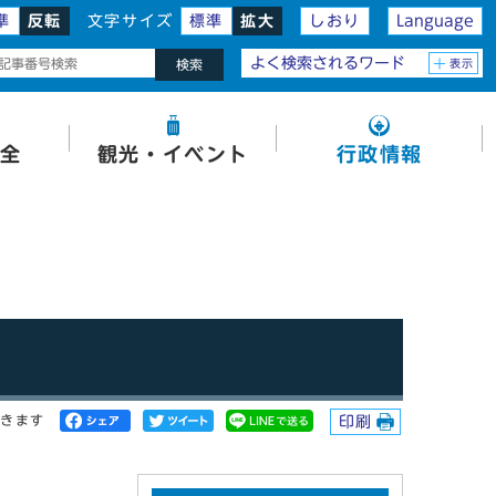
準
反転
文字サイズ
標準
拡大
しおり
Language
よく検索されるワード
表示
検索
全
観光・イベント
行政情報
開きます
印刷