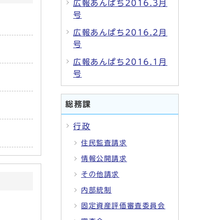
広報あんぱち2016.3月
号
広報あんぱち2016.2月
号
広報あんぱち2016.1月
号
総務課
行政
住民監査請求
情報公開請求
その他請求
内部統制
固定資産評価審査委員会