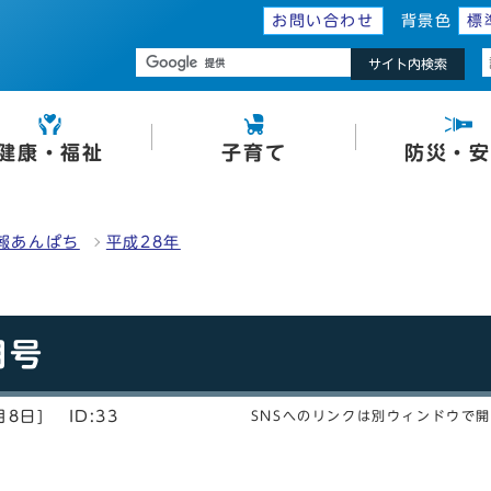
お問い合わせ
背景色
標
サイト内検索
健康・福祉
子育て
防災・安
報あんぱち
平成28年
月号
月8日]
ID:33
SNSへのリンクは別ウィンドウで