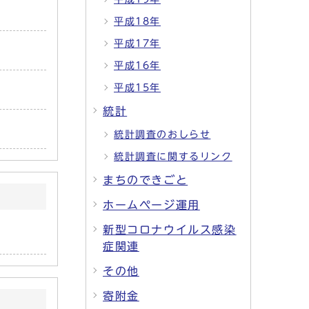
平成18年
平成17年
平成16年
平成15年
統計
統計調査のおしらせ
統計調査に関するリンク
まちのできごと
ホームページ運用
新型コロナウイルス感染
症関連
その他
寄附金