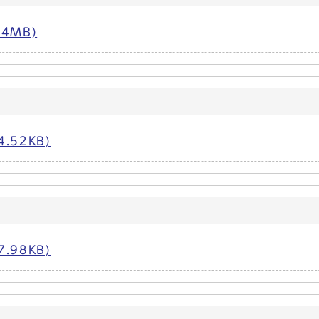
4MB)
.52KB)
.98KB)