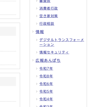
審査会
消費者行政
空き家対策
行政相談
情報
デジタルトランスフォーメ
ーション
情報セキュリティ
広報あんぱち
令和7年
令和8年
令和6年
令和5年
令和4年
令和3年