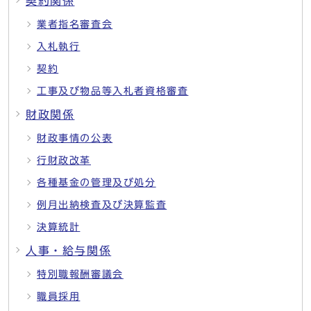
契約関係
業者指名審査会
入札執行
契約
工事及び物品等入札者資格審査
財政関係
財政事情の公表
行財政改革
各種基金の管理及び処分
例月出納検査及び決算監査
決算統計
人事・給与関係
特別職報酬審議会
職員採用