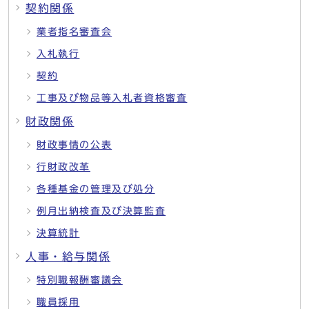
契約関係
業者指名審査会
入札執行
契約
工事及び物品等入札者資格審査
財政関係
財政事情の公表
行財政改革
各種基金の管理及び処分
例月出納検査及び決算監査
決算統計
人事・給与関係
特別職報酬審議会
職員採用