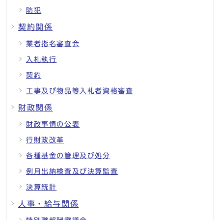
防犯
契約関係
業者指名審査会
入札執行
契約
工事及び物品等入札者資格審査
財政関係
財政事情の公表
行財政改革
各種基金の管理及び処分
例月出納検査及び決算監査
決算統計
人事・給与関係