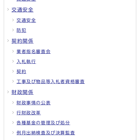
交通安全
交通安全
防犯
契約関係
業者指名審査会
入札執行
契約
工事及び物品等入札者資格審査
財政関係
財政事情の公表
行財政改革
各種基金の管理及び処分
例月出納検査及び決算監査