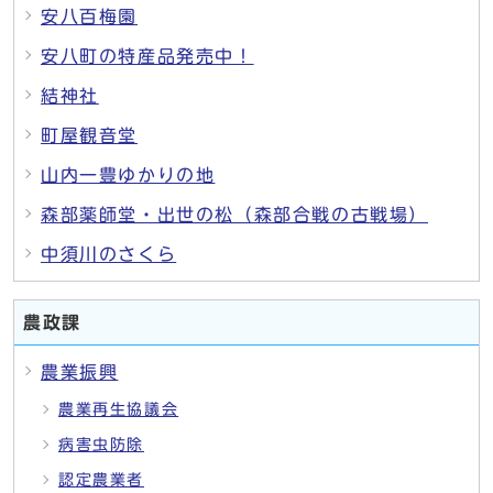
安八百梅園
安八町の特産品発売中！
結神社
町屋観音堂
山内一豊ゆかりの地
森部薬師堂・出世の松（森部合戦の古戦場）
中須川のさくら
農政課
農業振興
農業再生協議会
病害虫防除
認定農業者