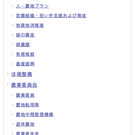
人・農地プラン
営農組織・担い手支援および育成
地産地消推進
緑の募金
貸農園
有害鳥獣
畜産振興
ほ場整備
農業委員会
農業委員
農地転用等
農地中間管理機構
遊休農地
農業者年金