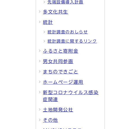
先端設備導入計画
多文化共生
統計
統計調査のおしらせ
統計調査に関するリンク
ふるさと寄附金
男女共同参画
まちのできごと
ホームページ運用
新型コロナウイルス感染
症関連
土地開発公社
その他