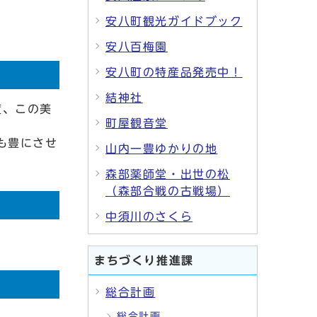
安八町観光ガイドブック
安八百梅園
安八町の特産品発売中！
結神社
度、この美
町屋観音堂
も豊にさせ
山内一豊ゆかりの地
森部薬師堂・出世の松
（森部合戦の古戦場）
中須川のさくら
まちづくり推進課
総合計画
総合計画