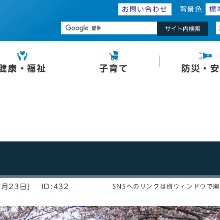
お問い合わせ
背景色
標
サイト内検索
健康・福祉
子育て
防災・安
7月23日]
ID:432
SNSへのリンクは別ウィンドウで