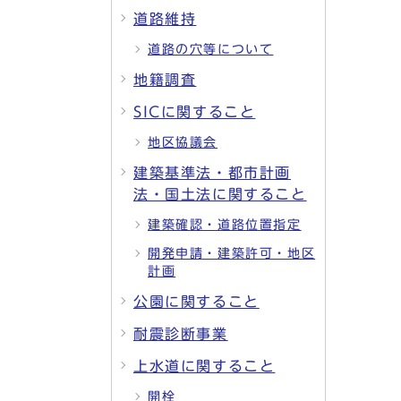
道路維持
道路の穴等について
地籍調査
SICに関すること
地区協議会
建築基準法・都市計画
法・国土法に関すること
建築確認・道路位置指定
開発申請・建築許可・地区
計画
公園に関すること
耐震診断事業
上水道に関すること
開栓