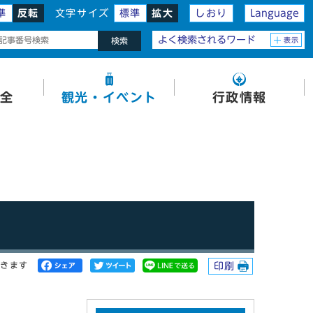
準
反転
文字サイズ
標準
拡大
しおり
Language
よく検索されるワード
表示
検索
全
観光・イベント
行政情報
開きます
印刷