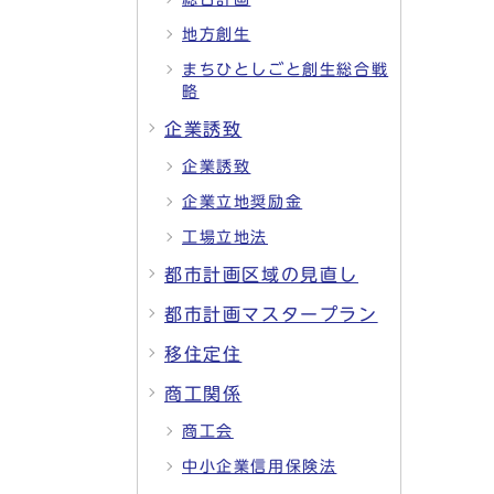
地方創生
まちひとしごと創生総合戦
略
企業誘致
企業誘致
企業立地奨励金
工場立地法
都市計画区域の見直し
都市計画マスタープラン
移住定住
商工関係
商工会
中小企業信用保険法